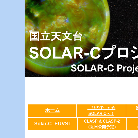
「ひので」から
ホーム
SOLAR-Cへ！
CLASP & CLASP-2
Solar-C_EUVST
（近日公開予定）