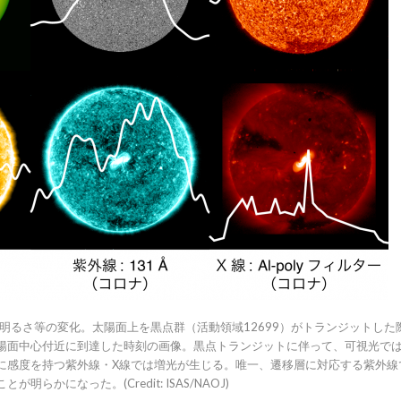
陽の明るさ等の変化。太陽面上を黒点群（活動領域12699）がトランジットした
陽面中心付近に到達した時刻の画像。黒点トランジットに伴って、可視光で
に感度を持つ紫外線・X線では増光が生じる。唯一、遷移層に対応する紫外線
ことが明らかになった。
(Credit: ISAS/NAOJ)