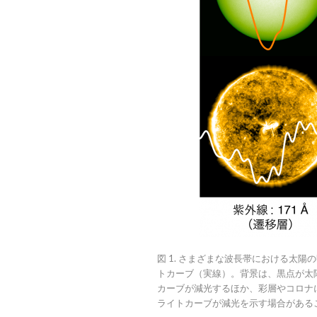
図 1. さまざまな波長帯における太
トカーブ（実線）。背景は、黒点が太
カーブが減光するほか、彩層やコロナ
ライトカーブが減光を示す場合がある