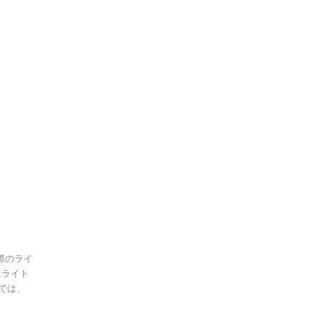
際のライ
はライト
では、