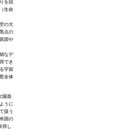
りを回
（生命
空の大
黒点の
原因や
細なデ
得でき
る宇宙
星全体
太陽面
ように
て扱う
米国の
取得し