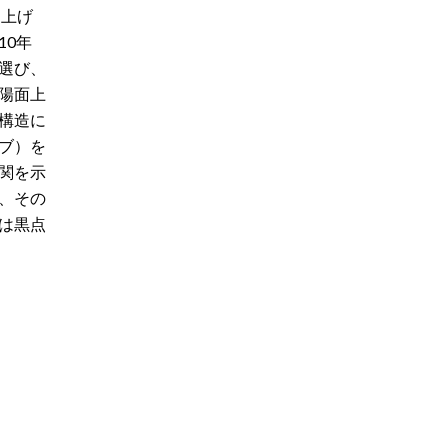
ち上げ
10年
選び、
陽面上
構造に
ブ）を
関を示
、その
は黒点