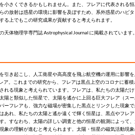
を小さくできるかもしれません。また、フレアに代表される恒
らの放射は惑星の環境に影響を及ぼすため、系外惑星のハビタ
する上でもこの研究成果が貢献すると考えられます。
学専門誌 Astrophysical Journal に掲載されています
を引き起こし、人工衛星や高高度を飛ぶ航空機の運用に影響を
フレア。これまでの研究から、フレアは黒点上空のコロナに蓄積
される現象と考えられています。フレアは、私たちの太陽だけ
太陽と類似した恒星で、太陽を遙かに上回る巨大フレア（スー
パーフレアも、強力な磁場が密集した黒点とリンクした現象で
はあれ、私たちの太陽と遙か遠くで輝く恒星は、黒点やフレア
す。すなわち、太陽の詳しい調査と他の恒星の観測によって、
現象の理解が進むと考えられます。太陽・恒星の磁気活動現象