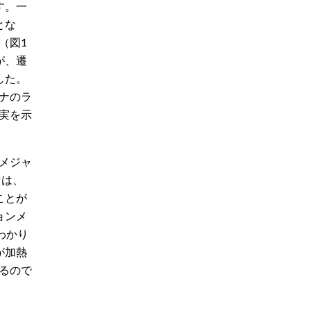
す。一
とな
（図1
が、遷
した。
ナのラ
実を示
メジャ
マは、
ことが
ョンメ
わかり
が加熱
るので