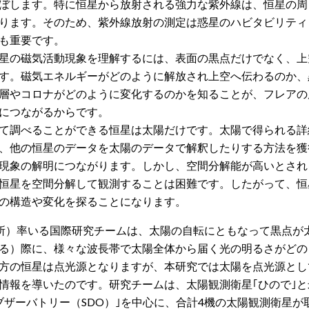
ぼします。特に恒星から放射される強力な紫外線は、恒星の周
ります。そのため、紫外線放射の測定は惑星のハビタビリティ
も重要です。
星の磁気活動現象を理解するには、表面の黒点だけでなく、上
す。磁気エネルギーがどのように解放され上空へ伝わるのか、
層やコロナがどのように変化するのかを知ることが、フレアの
につながるからです。
て調べることができる恒星は太陽だけです。太陽で得られる詳
、他の恒星のデータを太陽のデータで解釈したりする方法を獲
現象の解明につながります。しかし、空間分解能が高いとされ
恒星を空間分解して観測することは困難です。したがって、恒
の構造や変化を探ることになります。
究所）率いる国際研究チームは、太陽の自転にともなって黒点が
る）際に、様々な波長帯で太陽全体から届く光の明るさがどの
方の恒星は点光源となりますが、本研究では太陽を点光源とし
情報を導いたのです。研究チームは、太陽観測衛星｢ひので｣と
ブザーバトリー（SDO）｣を中心に、合計4機の太陽観測衛星が