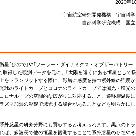
2020年1
宇宙航空研究開発機構 宇宙科学
自然科学研究機構 国立
星｢ひので｣や｢ソーラー・ダイナミクス・オブザーバトリー
けて取得した観測データを元に、｢太陽を遠くにある恒星として扱
上をトランジットする際に、彩層に感度を持つ紫外線の強度が
光球のライトカーブとコロナのライトカーブでは減光・増光の
コロナループの空間的な広がりに対応すること、遷移層温度に
ラズマ加熱の影響で減光する場合があることなどを明らかにし
系外惑星の研究分野にも貢献すると考えられます。黒点のトラ
れば、多波長で他の恒星を観測することで系外惑星の存在やそ