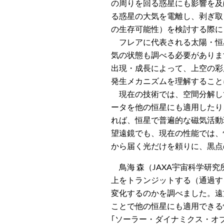
の周りを回る惑星にも影響を及
る惑星の大気を電離し、剥ぎ取
の生存可能性）を検討する際に
フレアに代表される太陽・恒
気の状態も調べる必要がありま
出現・成長によって、上空の彩
発生メカニズムを理解すること
現在の技術では、空間分解し
ータを他の恒星にも適用したり
れば、恒星で普遍的な磁気活動
望遠鏡でも、現在の性能では、
から届く光だけを頼りに、黒点
鳥海 森（JAXA宇宙科学研
上をトランジットする（通過す
変化するのかを調べました。遠
ことで他の恒星にも適用できる
｢ソーラー・ダイナミクス・オ