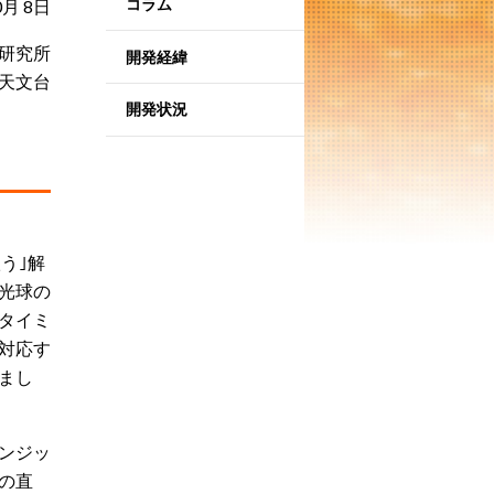
コラム
0月 8日
研究所
開発経緯
天文台
開発状況
う｣解
光球の
タイミ
対応す
まし
ンジッ
の直