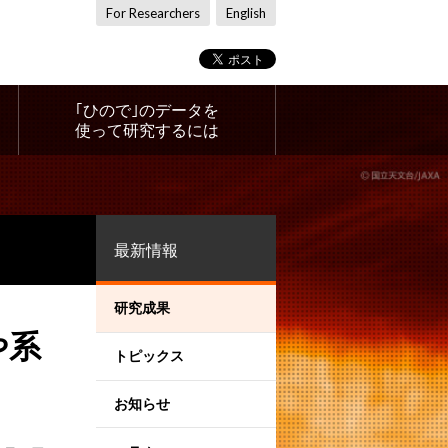
For Researchers
English
｢ひので｣のデータを
使って研究するには
最新情報
研究成果
や系
トピックス
お知らせ