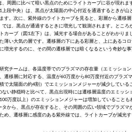
は、周囲に比べて暗い黒点のためにライトカーブに谷が現れま
1上段中央）は、黒点が太陽面の中心付近を通過するときが山
ます。次に、紫外線のライトカーブを見ると、彩層から遷移層
）では、黒点が通過するときに増光して観測されます。ところ
トカーブ（図1左下）は、減光する場合があることがわかりま
た薄い大気の層です。遷移層の下にある彩層と、上にあるコロ
に増光するのに、その間の遷移層では暗くなるという奇妙な事
研究チームは、各温度帯でのプラズマの存在量（エミッション
、遷移層に対応する、温度が60万度から80万度付近のプラズ
積で太陽面の約4割）でエミッションメジャーが減少している
のない静穏時と比べて、黒点出現時には遷移層温度のエミッシ
100万度以上）のエミッションメジャーは増加していることも
ータから、黒点が存在すると、その周囲の広い領域でプラズマ
ため、遷移層に感度のある紫外線では、ライトカーブが減光す