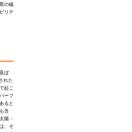
星の磁
ビリテ
。
及ぼ
された
で起こ
パーフ
あると
も含
太陽・
は、そ