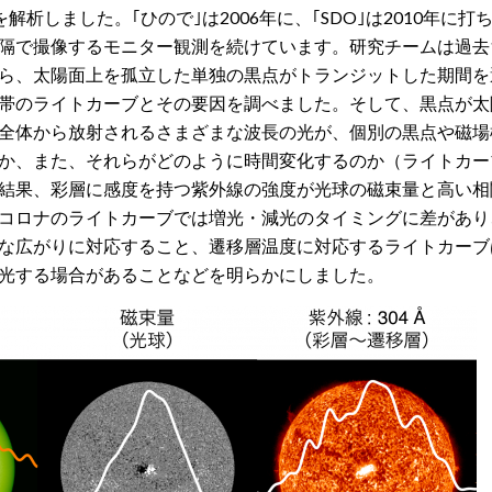
析しました。｢ひので｣は2006年に、｢SDO｣は2010年に打
隔で撮像するモニター観測を続けています。研究チームは過去
ら、太陽面上を孤立した単独の黒点がトランジットした期間を
帯のライトカーブとその要因を調べました。そして、黒点が太
全体から放射されるさまざまな波長の光が、個別の黒点や磁場
か、また、それらがどのように時間変化するのか（ライトカー
結果、彩層に感度を持つ紫外線の強度が光球の磁束量と高い相
コロナのライトカーブでは増光・減光のタイミングに差があり
な広がりに対応すること、遷移層温度に対応するライトカーブ
光する場合があることなどを明らかにしました。