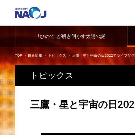
｢ひので｣が解き明かす太陽の謎
TOP
最新情報
トピックス
三鷹・星と宇宙の日2022でライブ配信
トピックス
三鷹・星と宇宙の日20