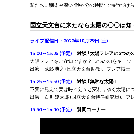
私たちに馴染み深い '秒や分の時間' で特徴づ
国立天文台に来たなら太陽の〇〇は知
ライブ配信日：2022年10月29日 (土)
15:00～15:25 (予定)
対談 ｢太陽フレアの3つのX
太陽フレアをご存知ですか？｢3つのX｣をキーワ
出演：成影 典之 (国立天文台助教)、フレア博士
15:25～15:50 (予定)
対談 ｢無常な太陽｣
不変に見えて実は時々刻々と変わりゆく太陽に
出演：石川 遼太郎 (国立天文台特任研究員)、フ
15:50～16:00 (予定)
質問コーナー