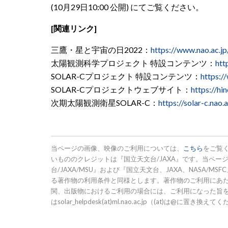
(10月29日10:00 公開)
にてご覧ください。
[関連リンク]
三鷹・星と宇宙の日2022：
https://www.nao.ac.j
太陽観測科学プロジェクト 特設コンテンツ：
htt
SOLAR-Cプロジェクト 特設コンテンツ：
https:/
SOLAR-Cプロジェクトウェブサイト：
https://hi
次期太陽観測衛星SOLAR-C：
https://solar-c.nao.a
当ページの画像、映像のご利用については、
こちら
をご覧
いもののクレジットは『国立天文台/JAXA』です。当ページ
台/JAXA/MSU』および『国立天文台、JAXA、NASA
る著作物の利用条件と同様とします。著作物のご利用にあ
関、出版物におけるご利用の場合には、ご利用になった旨
はsolar_helpdesk(at)ml.nao.ac.jp（(at)は@に