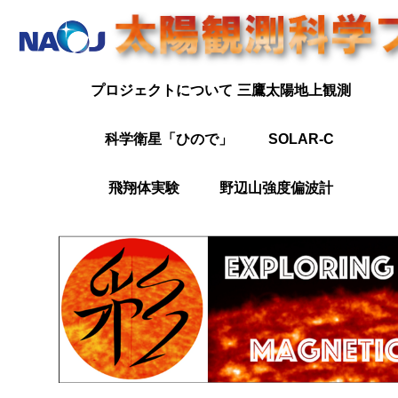
Englis
日本語
プロジェクトについて
三鷹太陽地上観測
科学衛星「ひので」
SOLAR-C
飛翔体実験
野辺山強度偏波計