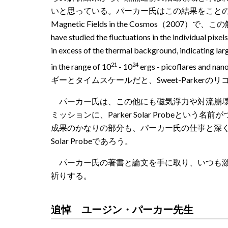
いと思っている。パーカー
氏
はこの結果をことのほか喜び
Magnetic Fields in the Cosmos（2007）で、こ
have studied the fluctuations in the individual pixe
in excess of the thermal background, indicating lar
21
24
in the range of 10
- 10
ergs - picoflares
ギーとタイムスケールだと、Sweet-Parker
パーカー
氏
は、この他にも磁気浮力や対流崩壊
ミッションに、Parker Solar Probeとい
成果のかなりの部分も、パーカー
氏
の仕事と深く
Solar Probeであろう。
パーカー氏の著書と論文を手に取り、いつも激
祈りする。
追悼 ユージン・パーカー先生