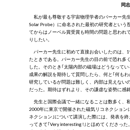
同志
私が最も尊敬する宇宙物理学者のパーカー先生
Solar Probe）に命名された最初の研究者と
てからは
ノーベル賞受賞も時間の問題と思われ
りしたい。
パーカー先生に初めて直接お会いしたのは、1987
たときである。パーカー先生の目の前で恐れ多く
した。そのとき｢太陽内部の磁場はどうなってい
成果の解説を期待して質問したら、何と｢何もわ
研究しているが問題は難しく、内部は見えない
だった。期待はずれより、その謙虚な姿勢に感
先生と国際会議で一緒になることは数多く、私
2000年に東京で開催された磁気リコネクションに
ネクション｣について
講演した際には、発表
を終
ってきて｢Very interesting !｣とほめてくだ