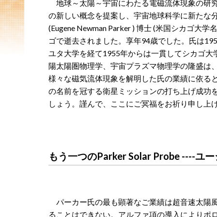
地球～太陽～宇宙にわたる電磁流体現象の研究
の新しい概念を提案し、宇宙地球科学に新たな
(Eugene Newman Parker ) 博士 (米国
ゴで逝去されました。享年94歳でした。氏は19
ユタ大学を経て1955年からは一貫してシカゴ
陽太陽圏物理学、宇宙プラズマ物理学の隆盛は
様々な磁気流体現象を解明した氏の業績に依る
の名前を冠する衛星ミッションの打ち上げ成功
しょう。謹んで、ここにご冥福をお祈り申し上
もう一つのParker Solar Probe -
パーカー氏の最も顕著なご業績は超音速太陽風
ることはできない。アルファ項の導入によりポ