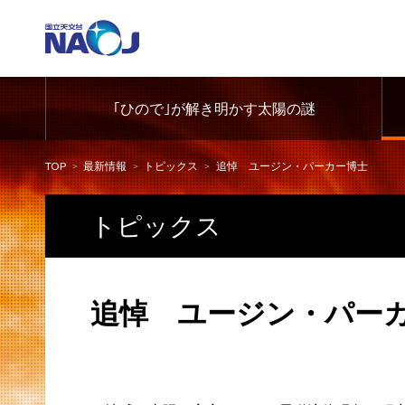
｢ひので｣が解き明かす太陽の謎
TOP
最新情報
トピックス
追悼 ユージン・パーカー博士
トピックス
追悼 ユージン・パー