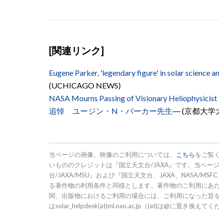
[関連リンク]
Eugene Parker, 'legendary figure' in solar science
(UCHICAGO NEWS)
NASA Mourns Passing of Visionary Heliophysicist
追悼 ユージン・N・パーカー先生
― (京都大
当ページの画像、映像のご利用については、
こちら
をご覧
いもののクレジットは『国立天文台/JAXA』です。当ページ
台/JAXA/MSU』および『国立天文台、JAXA、NASA
る著作物の利用条件と同様とします。著作物のご利用にあ
関、出版物におけるご利用の場合には、ご利用になった旨
はsolar_helpdesk(at)ml.nao.ac.jp（(at)は@に