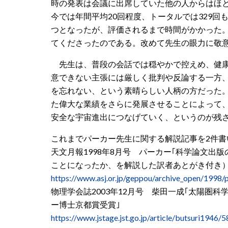
時の発表は会議に出席していた他の人からはほと
今では年間平均20回程度、トータルでは329
つとなったが、評価されるまで時間がかかった
てくださったのである。改めて先生の眼力に敬
先生は、普段の会話では穏やかで控えめ、健康
意できない主張には厳しく批判や反論する一方
を忘れない、という素晴らしい人柄の方だった
た偉大な業績をさらに発展させることによって
安全な宇宙進出につなげていく、というのが残
これまでパーカー先生に関する解説記事を2件書
天文月報1998年8月号 パーカー｢科学論文出
ことになったか、を解説した訳者あとがき付き
https://www.asj.or.jp/geppou/archive_open/1998
物理学会誌2003年12月号 柴田一成｢太陽圏
ー博士京都賞受賞｣
https://www.jstage.jst.go.jp/article/butsuri1946