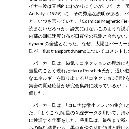
イナモ波は直感的にわかりにくいが、パーカー著 Cosmical Mag
Activity（1979）に、その秀逸な説明があ
と、いつも言っていた。｢Cosmical Magneti
読まないだろうが、論文にはないこのような説
内部の回転速度分布が日震学の観測と合わないことが分
dynamoの全盛となった。なぜ、太陽はパーカ
氏が、flux transport dynamoについてコ
パーカー
氏
は、磁気リコネクションの理論にも顕著な
彗星のごとく現れたHarry Petschek氏が
なエネルギーを取り出せるリコネクション理論を提案し
集会の質疑応答が研究会集録に残っているが、
価した。
パーカー
氏
は、｢コロナは微小フレアの集合｣
た。｢ようこう｣衛星のＸ線データを用いて、清
に検証する仕事をした。勝川氏は、最後まで残
らの解析結果から、黒点近傍の活動領域と呼ば