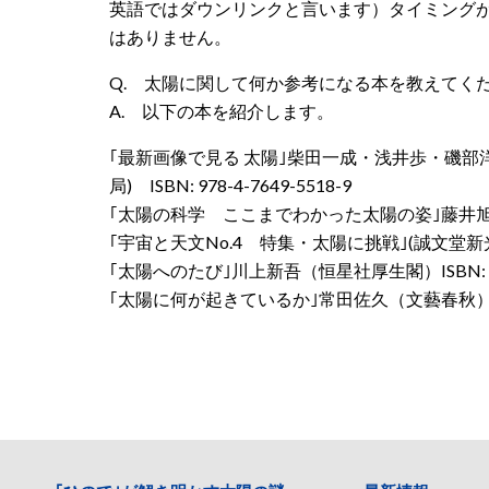
英語ではダウンリンクと言います）タイミング
はありません。
Q. 太陽に関して何か参考になる本を教えてく
A. 以下の本を紹介します。
｢最新画像で見る 太陽｣柴田一成・浅井歩・磯部
局) ISBN:
978-4-7649-5518-9
｢太陽の科学 ここまでわかった太陽の姿｣藤井旭(偕成社
｢宇宙と天文No.4 特集・太陽に挑戦｣(誠文堂新光社) 
｢太陽へのたび｣川上新吾（恒星社厚生閣）ISBN: 978-
｢太陽に何が起きているか｣常田佐久（文藝春秋）ISBN: 