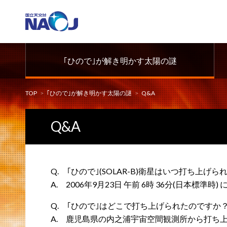
｢ひので｣が解き明かす太陽の謎
TOP
｢ひので｣が解き明かす太陽の謎
Q&A
Q&A
Q. ｢ひので｣(SOLAR-B)衛星はいつ打ち上げ
A. 2006年9月23日 午前 6時 36分(日本標準
Q. ｢ひので｣はどこで打ち上げられたのですか
A. 鹿児島県の内之浦宇宙空間観測所から打ち