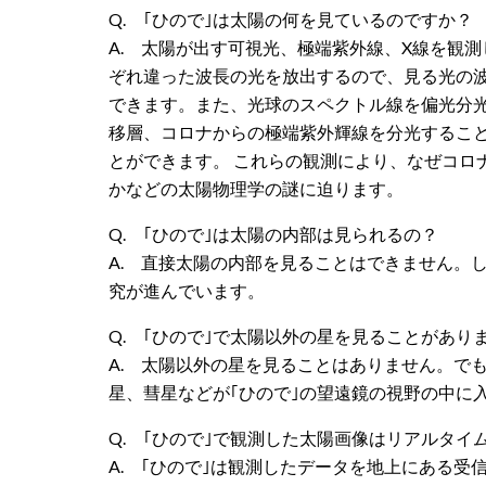
Q. ｢ひので｣は太陽の何を見ているのですか？
A. 太陽が出す可視光、極端紫外線、X線を観
ぞれ違った波長の光を放出するので、見る光の
できます。また、光球のスペクトル線を偏光分
移層、コロナからの極端紫外輝線を分光するこ
とができます。 これらの観測により、なぜコロ
かなどの太陽物理学の謎に迫ります。
Q. ｢ひので｣は太陽の内部は見られるの？
A. 直接太陽の内部を見ることはできません。
究が進んでいます。
Q. ｢ひので｣で太陽以外の星を見ることがあり
A. 太陽以外の星を見ることはありません。で
星、彗星などが｢ひので｣の望遠鏡の視野の中に
Q. ｢ひので｣で観測した太陽画像はリアルタイ
A. ｢ひので｣は観測したデータを地上にある