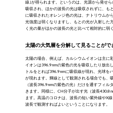
線｣が得られます。というのは、光源から発せ
吸収され、ほかの波長の光は吸収されずに、も
に吸収されたオレンジ色の光は、ナトリウムか
光強度は弱くなりますし、もとの光が入射した
く光の量がほかの波長の光と比べて相対的に弱
太陽の大気層を分解して見ることがで
太陽の場合、例えば、カルシウムイオンは主に
イオンは396.9 nmの紫色の光を吸収したり
トルをとれば396.9 nmに吸収線が現れ、光球を
が現れます。輝線として観測される場合でも、
（波長396.9 nmの紫色の光）だけを通すフ
きます。同様に、CH分子が出す光（波長430.8
ます。高温のコロナは、波長の短い紫外線やX
波長で観測すればよいということになります。