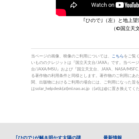
｢ひので｣（左）と地上
（©国立天文台
当ページの画像、映像のご利用については、
こちら
をご覧
いもののクレジットは『国立天文台/JAXA』です。当ページ
台/JAXA/MSU』および『国立天文台、JAXA、NASA
る著作物の利用条件と同様とします。著作物のご利用にあ
関、出版物におけるご利用の場合には、ご利用になった旨
はsolar_helpdesk(at)ml.nao.ac.jp（(at)は@に
｢ひので｣が解き明かす太陽の謎
最新情報