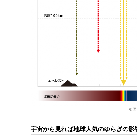
（©国
宇宙から見れば地球大気のゆらぎの影