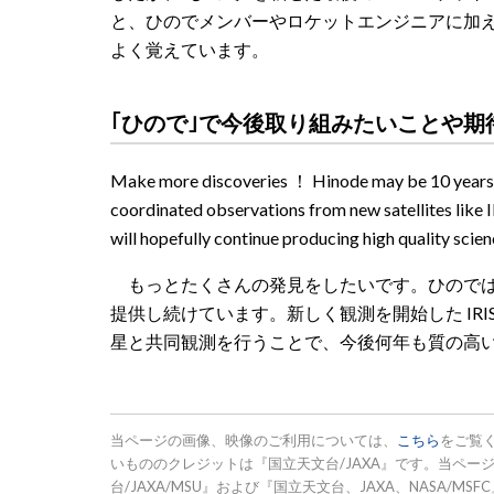
と、ひのでメンバーやロケットエンジニアに加
よく覚えています。
｢ひので｣で今後取り組みたいことや期
Make more discoveries ！ Hinode may be 10 years ol
coordinated observations from new satellites like 
will hopefully continue producing high quality scie
もっとたくさんの発見をしたいです。ひのでは 
提供し続けています。新しく観測を開始した IRIS 衛
星と共同観測を行うことで、今後何年も質の高
当ページの画像、映像のご利用については、
こちら
をご覧
いもののクレジットは『国立天文台/JAXA』です。当ページ
台/JAXA/MSU』および『国立天文台、JAXA、NASA