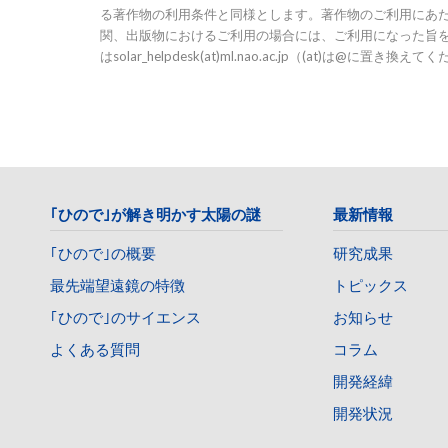
る著作物の利用条件と同様とします。著作物のご利用にあ
関、出版物におけるご利用の場合には、ご利用になった旨
はsolar_helpdesk(at)ml.nao.ac.jp（(at)は@に
｢ひので｣が解き明かす太陽の謎
最新情報
｢ひので｣の概要
研究成果
最先端望遠鏡の特徴
トピックス
｢ひので｣のサイエンス
お知らせ
よくある質問
コラム
開発経緯
開発状況