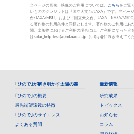
当ページの画像、映像のご利用については、
こちら
をご覧
いもののクレジットは『国立天文台/JAXA』です。当ページ
台/JAXA/MSU』および『国立天文台、JAXA、NASA
る著作物の利用条件と同様とします。著作物のご利用にあ
関、出版物におけるご利用の場合には、ご利用になった旨
はsolar_helpdesk(at)ml.nao.ac.jp（(at)は@に
｢ひので｣が解き明かす太陽の謎
最新情報
｢ひので｣の概要
研究成果
最先端望遠鏡の特徴
トピックス
｢ひので｣のサイエンス
お知らせ
よくある質問
コラム
開発経緯