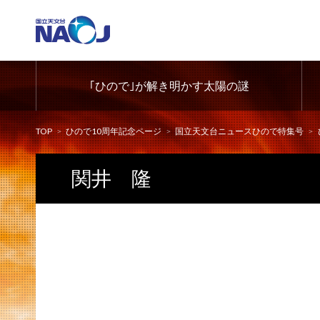
｢ひので｣が解き明かす太陽の謎
TOP
ひので10周年記念ページ
国立天文台ニュースひので特集号
関井 隆