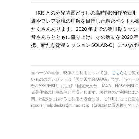
IRIS との分光装置どうしの高時間分解能観測
遷やフレア発現の理解を目指した精密ベクトル
たくさんあります。2020 年までの第Ⅲ期ミッ
皆さんらとともに盛り上げ、その活動を 2020 年代の新
携、新たな衛星ミッション SOLAR-C）につな
当ページの画像、映像のご利用については、
こちら
をご覧
いもののクレジットは『国立天文台/JAXA』です。当ページ
台/JAXA/MSU』および『国立天文台、JAXA、NASA
る著作物の利用条件と同様とします。著作物のご利用にあ
関、出版物におけるご利用の場合には、ご利用になった旨
はsolar_helpdesk(at)ml.nao.ac.jp（(at)は@に