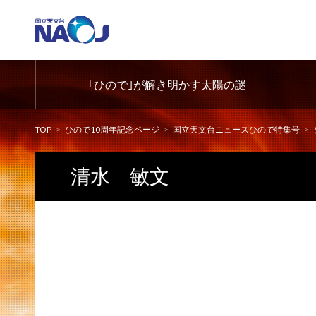
｢ひので｣が解き明かす太陽の謎
TOP
ひので10周年記念ページ
国立天文台ニュースひので特集号
清水 敏文