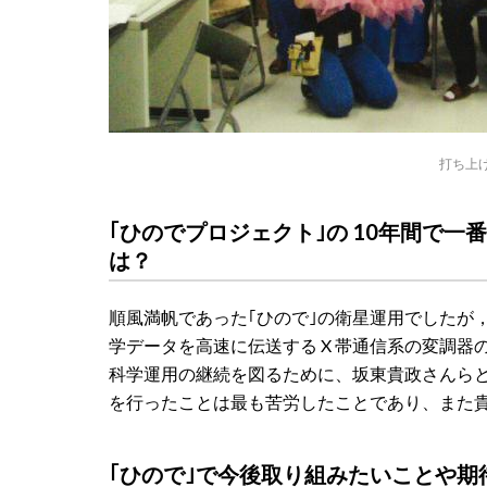
打ち上
｢ひのでプロジェクト｣の 10年間で
は？
順風満帆であった｢ひので｣の衛星運用でしたが，
学データを高速に伝送する X 帯通信系の変調器
科学運用の継続を図るために、坂東貴政さんら
を行ったことは最も苦労したことであり、また
｢ひので｣で今後取り組みたいことや期