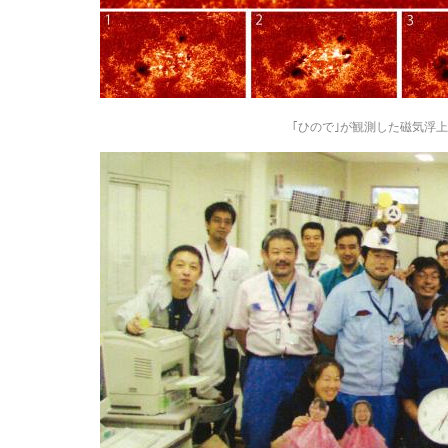
｢ひので｣が観測した磁気浮