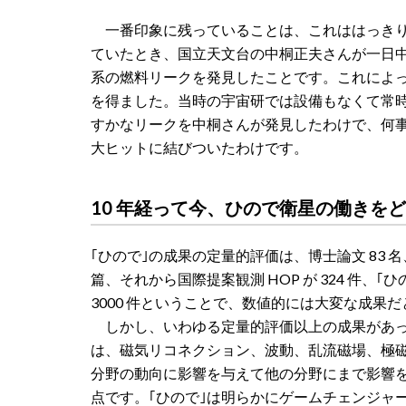
一番印象に残っていることは、これははっきり
ていたとき、国立天文台の中桐正夫さんが一日
系の燃料リークを発見したことです。これによっ
を得ました。当時の宇宙研では設備もなくて常
すかなリークを中桐さんが発見したわけで、何
大ヒットに結びついたわけです。
10 年経って今、ひので衛星の働きを
｢ひので｣の成果の定量的評価は、博士論文 83 名、査読論文
篇、それから国際提案観測 HOP が 324 件、｢
3000 件ということで、数値的には大変な成果
しかし、いわゆる定量的評価以上の成果があっ
は、磁気リコネクション、波動、乱流磁場、極
分野の動向に影響を与えて他の分野にまで影響
点です。｢ひので｣は明らかにゲームチェンジャ