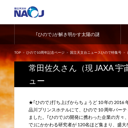
｢ひので｣が解き明かす太陽の謎
TOP
ひので10周年記念ページ
国立天文台ニュースひので特集号
常田佐久さん（現 JAXA
ュー
★｢ひので｣打ち上げからちょうど 10 年の 2016 年 
品川プリンスホテルにて、ひので 10 周年パー
ました。｢ひので｣の開発に携わった企業の方々
で｣にかかわる研究者が 120名ほど集まり、盛